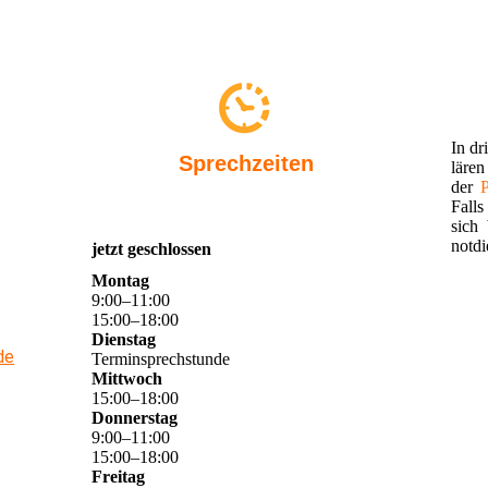
In dr
Sprechzeiten
läre
der
Fall
sich
notdi
jetzt geschlossen
Montag
9
:
00
–
11
:
00
15
:
00
–
18
:
00
Dienstag
de
Terminsprechstunde
Mittwoch
15
:
00
–
18
:
00
Donnerstag
9
:
00
–
11
:
00
15
:
00
–
18
:
00
Freitag