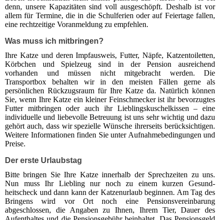
denn, unsere Kapazitäten sind voll ausgeschöpft. Deshalb ist vor
allem für Termine, die in die Schulferien oder auf Feiertage fallen,
eine rechtzeitige Voranmeldung zu empfehlen.
Was muss ich mitbringen?
Ihre Katze und deren Impfausweis, Futter, Näpfe, Katzentoiletten,
Körbchen und Spielzeug sind in der Pension aus­rei­chend
vorhanden und müssen nicht mitgebracht werden. Die
Transportbox behalten wir in den meisten Fällen gerne als
persönlichen Rückzugsraum für Ihre Katze da. Natürlich können
Sie, wenn Ihre Katze ein kleiner Fein­schmecker ist ihr bevorzugtes
Futter mitbringen oder auch ihr Lieblingskuschelkissen – eine
individuelle und liebevolle Betreuung ist uns sehr wichtig und dazu
gehört auch, dass wir spezielle Wünsche ihrerseits berück­sichtigen.
Weitere Informationen finden Sie unter Aufnahmebedingungen und
Preise.
Der erste Urlaubstag
Bitte bringen Sie Ihre Katze innerhalb der Sprechzeiten zu uns.
Nun muss Ihr Liebling nur noch zu einem kurzen Gesund­
heitscheck und dann kann der Katzenurlaub beginnen. Am Tag des
Bringens wird vor Ort noch eine Pensions­vereinbarung
abgeschlossen, die Angaben zu Ihnen, Ihrem Tier, Dauer des
Aufenthaltes und die Pensionsgebühr beinhaltet. Das Pensionsgeld