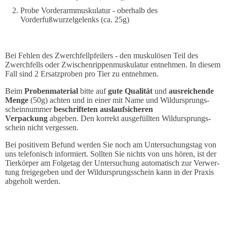
Probe Vorderarmmuskulatur - oberhalb des
Vorderfußwurzelgelenks (ca. 25g)
Bei Fehlen des Zwerchfellpfeilers - den muskulösen Teil des
Zwerchfells oder Zwischen­rippen­muskulatur entnehmen. In diesem
Fall sind 2 Ersatzproben pro Tier zu entnehmen.
Beim
Probenmaterial
bitte auf
gute Qualität
und
ausreichende
Menge
(50g) achten und in einer mit Name und Wildur­sprungs­
schein­nummer
beschrif­teten auslauf­sicheren
Verpackung
abgeben. Den korrekt ausgefüllten Wildursprungs­
schein nicht vergessen.
Bei positivem Befund werden Sie noch am Unter­suchungstag von
uns tele­fonisch informiert. Sollten Sie nichts von uns hören, ist der
Tierkörper am Folgetag der Untersuchung automatisch zur Verwer­
tung freigegeben und der Wildur­sprungs­schein kann in der Praxis
abgeholt werden.